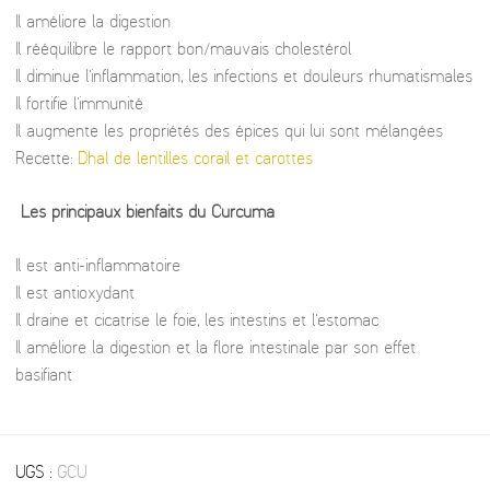
Il améliore la digestion
Il rééquilibre le rapport bon/mauvais cholestérol
Il diminue l’inflammation, les infections et douleurs rhumatismales
Il fortifie l’immunité
Il augmente les propriétés des épices qui lui sont mélangées
Recette:
Dhal de lentilles corail et carottes
Les principaux bienfaits du Curcuma
Il est anti-inflammatoire
Il est antioxydant
Il draine et cicatrise le foie, les intestins et l’estomac
Il améliore la digestion et la flore intestinale par son effet
basifiant
UGS :
GCU